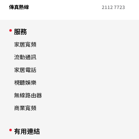
傳真熱線
2112 7723
服務
家居寬頻
流動通訊
家居電話
視聽娛樂
無線路由器
商業寬頻
有用連結